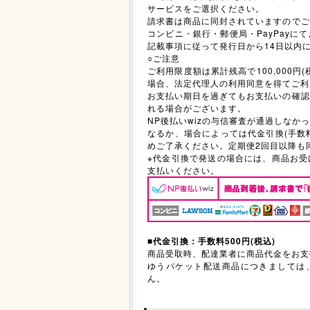
サービスをご選択ください。
請求書は商品に同封されていますのでご
コンビニ・銀行・郵便局・PayPayに
記載事項に従って発行日から14日以内
○ご注意
ご利用限度額は累計残高で100,000円
場合、法定代理人の利用同意を得てご利
お支払い期日を過ぎてもお支払いの確認
れる場合がございます。
NP後払いwizの与信審査が通過しなか
なるか、場合によっては代金引換(手数料
めご了承ください。定期便2回目以降も
※代金引換で発送の場合には、商品お受
支払いください。
■
代金引換：手数料500円(税込)
商品受取時、配達業者に商品代金をお支
ゆうパケット配送商品につきましては
ん。