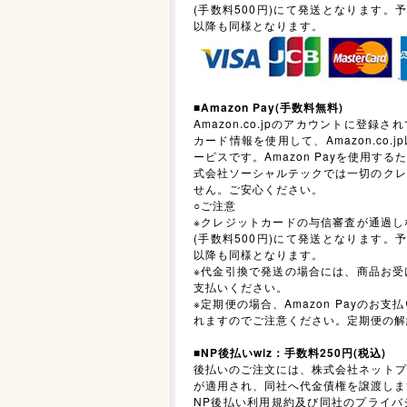
(手数料500円)にて発送となります。
以降も同様となります。
■
Amazon Pay(手数料無料)
Amazon.co.jpのアカウントに登
カード情報を使用して、Amazon.co
ービスです。Amazon Payを使用す
式会社ソーシャルテックでは一切のクレ
せん。ご安心ください。
○ご注意
※クレジットカードの与信審査が通過し
(手数料500円)にて発送となります。
以降も同様となります。
※代金引換で発送の場合には、商品お受
支払いください。
※定期便の場合、Amazon Payのお
れますのでご注意ください。定期便の解
■
NP後払いwiz：手数料250円(税込)
後払いのご注文には、株式会社ネットプ
が適用され、同社へ代金債権を譲渡しま
NP後払い利用規約及び同社のプライバ