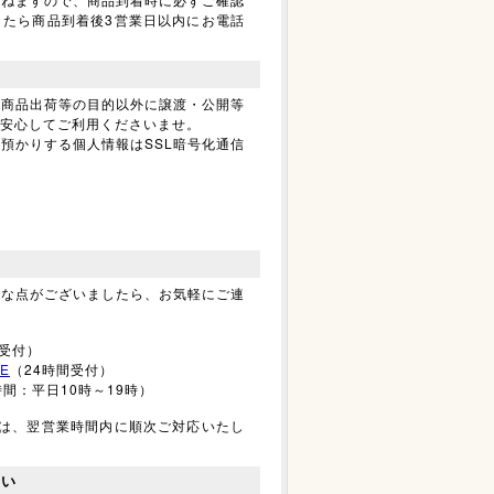
したら商品到着後3営業日以内にお電話
、商品出荷等の目的以外に譲渡・公開等
安心してご利用くださいませ。
預かりする個人情報はSSL暗号化通信
明な点がございましたら、お気軽にご連
間受付）
E
（24時間受付）
付時間：平日10時～19時）
せは、翌営業時間内に順次ご対応いたし
さい