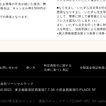
上お客様の不在が続いた場合、弊
■なりすまし・いたずら注文等が行
合は、キャンセル料3,500円が
悪質ななりすまし・いたずら注文
として、警察に対して被害届とと
での発送となります。
ドレスを提出いたします（※）。
また、いたずら注文を行った者に
人を特定し、法的手段により損害賠
※個人情報保護法第２３条第１項第
特定商取引に関する
お問い合わせ
使い方
全額返金保証制度
法律に基づく表記
式会社ソーシャルテック
60-0023 東京都新宿区西新宿7-7-30 小田急西新宿O-PLACE 5F
ht©2013育毛剤ローション・通販のチャップアップ(CHAP UP). All rights r