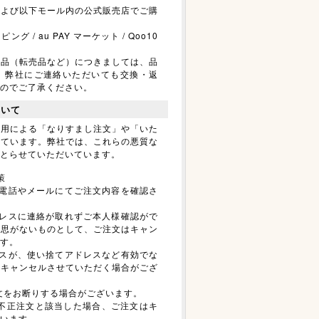
および以下モール内の公式販売店でご購
ッピング / au PAY マーケット / Qoo10
商品（転売品など）につきましては、品
、弊社にご連絡いただいても交換・返
のでご了承ください。
ついて
利用による「なりすまし注文」や「いた
えています。弊社では、これらの悪質な
とらせていただいています。
策
前に電話やメールにてご注文内容を確認さ
アドレスに連絡が取れずご本人様確認がで
意思がないものとして、ご注文はキャン
す。
ドレスが、使い捨てアドレスなど有効でな
はキャンセルさせていただく場合がござ
注文をお断りする場合がございます。
て不正注文と該当した場合、ご注文はキ
います。