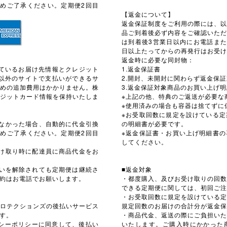
予めご了承ください。定期便2回目
【返金について】
返金保証制度をご利用の際には、
品ご到着後必ず内容をご確認いた
は到着後3営業日以内にお電話ま
日以上たってからの再発行はお受け
返金時に必要な同封物：
録されているお届け先情報とクレジット
1.返金保証書
.jp以外のサイトで支払いができるサ
2.開封、未開封に関わらず返金保
るための追加費用はかかりません。株
3.返金保証対象商品のお買い上げ
ジットカード情報を保持いたしま
※上記の他、特典のご返送が必要な
※使用済みの場合も容器は捨てずに
※お受取回数に規定を設けている
なかった場合、自動的に代金引換
の明細書が必要です。
予めご了承ください。定期便2回目
※返金保証書・お買い上げ明細書
してください。
け取り時に配達員に商品代金をお
支払いを解除されても定期便は継続さ
■返金対象
約はお電話でお願いします。
・都度購入、及びお受け取りの回
できる定期便に関しては、初回ご注
・お受取回数に規定を設けている
ロテクションズの後払いサービス
規定回数のお届けの合計分が返金保
す。
・商品代金、返送の際にご負担い
シーポリシー
に同意して、後払い
いたします。ご購入時にかかった