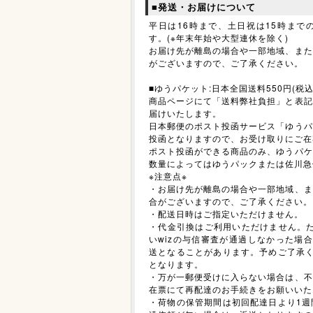
■発送・お届けについて
平日は16時まで、土日祝は15時まで
す。(※年末年始や大型連休を除く)
お届け先が離島の場合や一部地域、また
がございますので、ご了承ください。
■ゆうパケット:日本全国送料550円(税込
商品ページにて「送料弊社負担」と表記
届けいたします。
日本郵便のポスト投函サービス「ゆうパ
投函となりますので、お受け取りにご在
ポスト投函ができる商品のみ、ゆうパケ
数量によってはゆうパックまたは佐川急
※注意点※
・お届け先が離島の場合や一部地域、ま
合がございますので、ご了承ください。
・配送日時はご指定いただけません。
・代金引換はご利用いただけません。た
いwizの与信審査が通過しなかった場合
送となることがあります。予めご了承く
となります。
・万が一郵便受けに入らない場合は、不
在票にて再配達のお手続きをお願いいた
・荷物の保管期間は初回配達日より1週