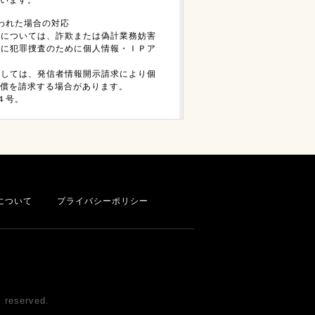
われた場合の対応
等については、詐欺または偽計業務妨害
もに犯罪捜査のために個人情報・ＩＰア
対しては、発信者情報開示請求により個
償を請求する場合があります。
４号。
について
プライバシーポリシー
eserved.