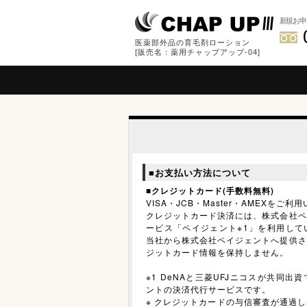
新規お申
医薬部外品の育毛剤ローション
[販売名：薬用チャップアップ-04]
■お支払い方法について
■
クレジットカード(手数料無料)
VISA・JCB・Master・AMEXをご
クレジットカード決済には、株式会社ペ
ービス「ペイジェント※1」を利用して
当社から株式会社ペイジェントへ提供さ
ジットカード情報を保持しません。
※1 DeNAと三菱UFJニコスが共同
ントの決済代行サービスです。
※ クレジットカードの与信審査が通過