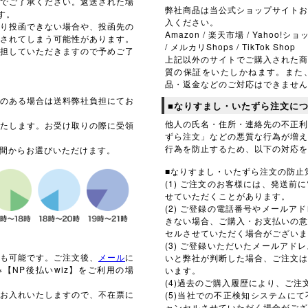
でご了承ください。返送された場
弊社商品は当公式ショップサイト
す。
入ください。
り投函できない場合や、投函先の
Amazon / 楽天市場 / Yahoo!ショ
されてしまう可能性があります。
/ メルカリShops / TikTok Shop
担していただきますので予めご了
上記以外のサイトでご購入された
質の保証をいたしかねます。また
品・返金などのご対応はできません
のある場合は送料弊社負担にてお
■なりすまし・いたずら注文に
他人の氏名・住所・連絡先の不正
たします。お受け取りの際に受領
ずら注文」などの悪質な行為が増
行為を防止するため、以下の対応を
間からお選びいただけます。
■なりすまし・いたずら注文の防止
(1) ご注文のお客様には、発送
せていただくことがあります。
(2) ご登録の電話番号やメール
きない場合、ご購入・お支払いの
セルさせていただく場合がございま
(3) ご登録いただいたメールア
応も可能です。ご注文後、
メール
に
いと弊社が判断した場合、ご注文
【NP後払いwiz】をご利用の場
います。
(4)過去のご購入履歴により、ご
お入れいたしますので、不在票に
(5)当社での不正検知システムに
。
ャンセルさせていただく場合がござ