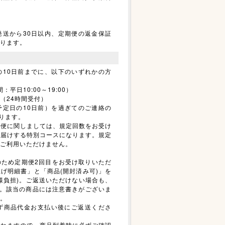
発送から30日以内、定期便の返金保証
ります。
の10日前までに、以下のいずれかの方
間：平日10:00～19:00）
（24時間受付）
予定日の10日前）を過ぎてのご連絡の
かります。
期便に関しましては、規定回数をお受け
お届けする特別コースになります。規定
ご利用いただけません。
のため定期便2回目をお受け取りいただ
げ明細書」と「商品(開封済み可)」を
様負担)。ご返送いただけない場合も、
ます。該当の商品には注意書きがございま
。
必ず商品代金お支払い後にご返送くださ
かねますので、商品到着時に必ずご確認