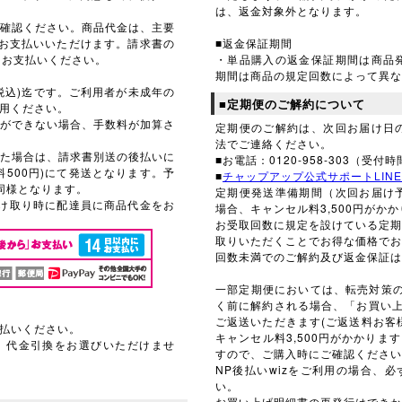
は、返金対象外となります。
確認ください。商品代金は、主要
てお支払いいただけます。請求書の
■返金保証期間
にお支払いください。
・単品購入の返金保証期間は商品
期間は商品の規定回数によって異な
(税込)迄です。ご利用者が未成年の
■定期便のご解約について
用ください。
ができない場合、手数料が加算さ
定期便のご解約は、次回お届け日
法でご連絡ください。
った場合は、請求書別送の後払いに
■お電話：0120-958-303（受付時
500円)にて発送となります。予
■
チャップアップ公式サポートLINE
同様となります。
定期便発送準備期間（次回お届け
け取り時に配達員に商品代金をお
場合、キャンセル料3,500円がか
お受取回数に規定を設けている定
取りいただくことでお得な価格で
回数未満でのご解約及び返金保証は
一部定期便においては、転売対策
く前に解約される場合、「お買い上
ご返送いただきます(ご返送料お客
払いください。
キャンセル料3,500円がかかり
、代金引換をお選びいただけませ
すので、ご購入時にご確認ください
NP後払いwizをご利用の場合、
い。
お買い上げ明細書の再発行はでき