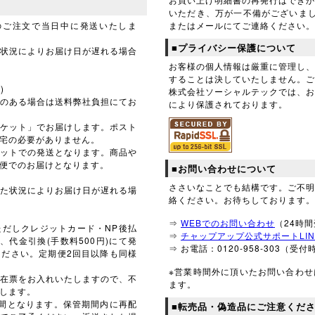
いただき、万が一不備がございま
のご注文で当日中に発送いたしま
またはメールにてご連絡ください。
■プライバシー保護について
状況によりお届け日が遅れる場合
お客様の個人情報は厳重に管理し
することは決していたしません。ご
)
株式会社ソーシャルテックでは、お
のある場合は送料弊社負担にてお
により保護されております。
ケット」でお届けします。ポスト
宅の必要がありません。
ットでの発送となります。商品や
便でのお届けとなります。
■お問い合わせについて
ささいなことでも結構です。ご不
た状況によりお届け日が遅れる場
絡ください。お待ちしております。
⇒
WEBでのお問い合わせ
（24時
だしクレジットカード・NP後払
⇒
チャップアップ公式サポートLIN
、代金引換(手数料500円)にて発
⇒ お電話：0120-958-303（受
ださい。定期便2回目以降も同様
※営業時間外に頂いたお問い合わ
在票をお入れいたしますので、不
ます。
します。
間となります。保管期間内に再配
■転売品・偽造品にご注意くだ