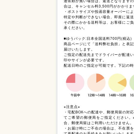
達依頼が無い場合は、返送となりますの
合は、キャンセル料3,500円がかかりま
・ポストサイズや投函容量オーバーによ
特定や判断ができない場合、即座に返送
その際にかかる送料等は、お客様にご負
承ください。
■ゆうパック:日本全国送料700円(税込)
商品ページにて「送料弊社負担」と表記
届けいたします。
ご指定の配送先までドライバーが配達い
印やサインが必要です。
配送日時のご指定が可能です。下記の時
※注意点※
・宅配BOXへの配達や、郵便局留の対
てご希望の郵便局をご指定ください。※
合、郵便局留はご利用いただけません。
・お届け時にご不在の場合は、不在票を
て再配達のお手続きをお願いいたします