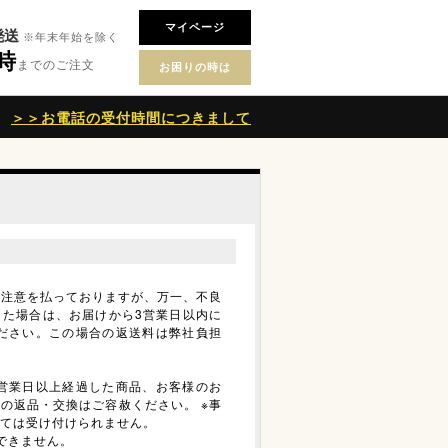
マイページ
発送
※年末年始を除く
6時
までのご注文
お困りの時は
＞＞お電話の受付時間につきまして
の注意を払っておりますが、万一、不良
した場合は、お届けから3営業日以内に
ください。この場合の返送料は弊社負担
4営業日以上経過した商品、お客様のお
の返品・交換はご容赦ください。 ※事
ては受け付けられません。
できません。