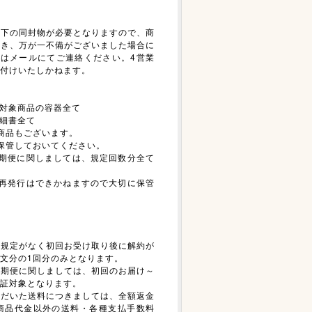
以下の同封物が必要となりますので、商
だき、万が一不備がございました場合に
たはメールにてご連絡ください。4営業
付けいたしかねます。
証対象商品の容器全て
明細書全て
商品もございます。
保管しておいてください。
定期便に関しましては、規定回数分全て
の再発行はできかねますので大切に保管
数規定がなく初回お受け取り後に解約が
文分の1回分のみとなります。
定期便に関しましては、初回のお届け～
証対象となります。
ただいた送料につきましては、全額返金
商品代金以外の送料・各種支払手数料