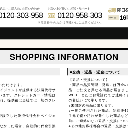
込み・ご購入前のお問い合わせ
お買い上げ後のご相談・サポート
即日
0120-303-958
0120-958-303
1
平日
※電話番号のおかけ間違いにご注意ください。
SHOPPING INFORMATION
■交換・返品・返金について
【返品・交換について】
利用いただけます。
・商品の品質管理・発送には万全
イジェントが提供する決済代行サ
品・ご注文と異なる商品が届きま
います。クレジットカード情報は
WEB、またはお電話にてご連絡
れ、提供後は当社では一切のクレ
の着払いにて承ります。
※未開封の商品に限ります。
※一度ご使用された商品、到着後
出資で設立した決済代行会社ペイジェ
手元で傷や汚れが発生した商品など
前にご連絡のない返品・交換につい
しなかった場合、自動的に代金引換
※その他お客様都合の返品・交換は